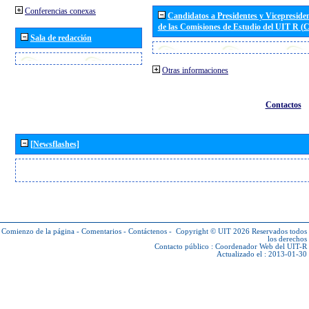
Conferencias conexas
Candidatos a Presidentes y Vicepreside
de las Comisiones de Estudio del UIT R 
Sala de redacción
Otras informaciones
Contactos
[Newsflashes]
Comienzo de la página
-
Comentarios
-
Contáctenos
-
Copyright © UIT 2026
Reservados todos
los derechos
Contacto público :
Coordenador Web del UIT-R
Actualizado el : 2013-01-30