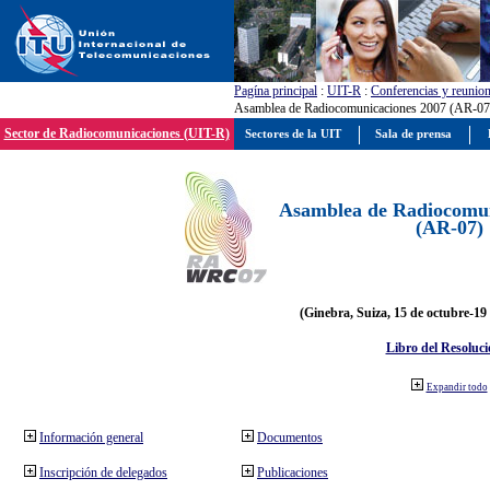
Pagína principal
:
UIT-R
:
Conferencias y reunio
Asamblea de Radiocomunicaciones 2007 (AR-07
Sector de Radiocomunicaciones (UIT-R)
Sectores de la UIT
Sala de prensa
Asamblea de Radiocomun
(AR-07)
(Ginebra, Suiza, 15 de octubre-19
Libro del Resoluci
Expandir todo
Información general
Documentos
Inscripción de delegados
Publicaciones