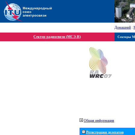
Домашний
:
Сектор радиосвязи (МСЭ-R)
Секторы 
Общая информация
Регистрация делегатов