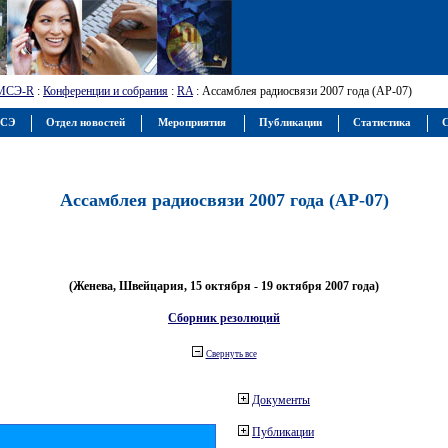
МСЭ-R
:
Конференции и собрания
:
RA
: Ассамблея радиосвязи 2007 года (АР-07)
МСЭ
Отдел новостей
Мероприятия
Публикации
Статистика
С
Ассамблея радиосвязи 2007 года (АР-07)
(Женева, Швейцария, 15 октября - 19 октября 2007 года)
Сборник резолюций
Свернуть все
Документы
Публикации