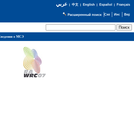
عربي
English
Español
Français
|
中文
|
|
|
Расширенный поиск
ведения о МСЭ