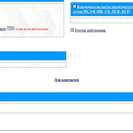
Кандидаты на посты председателей
групп МСЭ-R (ИК, СК, ПСК, КГР)
иков
только на английском языке
Прочая информация
Для контактов