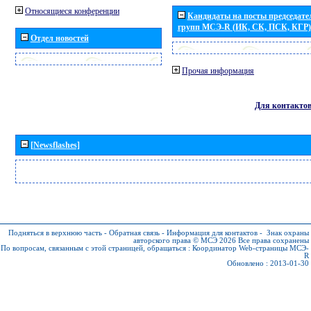
Относящиеся конференции
Кандидаты на посты председател
групп МСЭ-R (ИК, СК, ПСК, КГР)
Отдел новостей
Прочая информация
Для контакто
[Newsflashes]
Подняться в верхнюю часть
-
Обратная связь
-
Информация для контактов
-
Знак охраны
авторского права © МСЭ 2026
Все права сохранены
По вопросам, связанным с этой страницей, обращаться :
Координатор Web-страницы МСЭ-
R
Обновлено : 2013-01-30