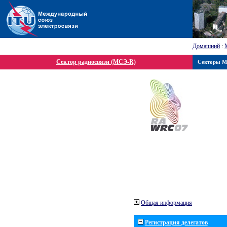
Домашний
:
Сектор радиосвязи (МСЭ-R)
Секторы 
Общая информация
Регистрация делегатов