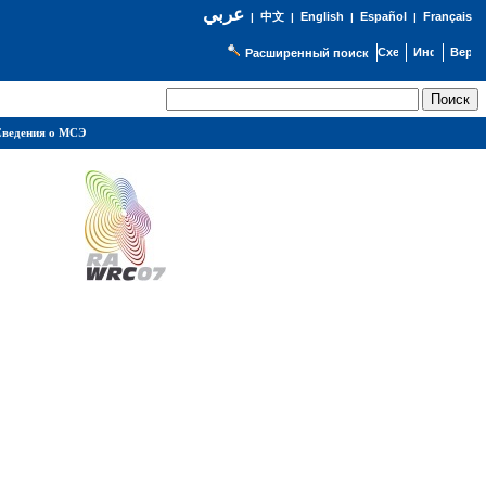
عربي
English
Español
Français
|
中文
|
|
|
Расширенный поиск
ведения о МСЭ