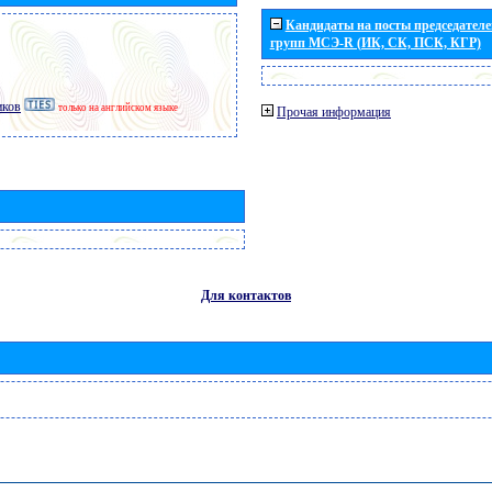
Кандидаты на посты председателей
групп МСЭ-R (ИК, СК, ПСК, КГР)
иков
только на английском языке
Прочая информация
Для контактов