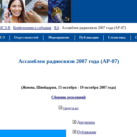
МСЭ-R
:
Конференции и собрания
:
RA
: Ассамблея радиосвязи 2007 года (АР-07)
МСЭ
Отдел новостей
Мероприятия
Публикации
Статистика
С
Ассамблея радиосвязи 2007 года (АР-07)
(Женева, Швейцария, 15 октября - 19 октября 2007 года)
Сборник резолюций
Свернуть все
Документы
Публикации