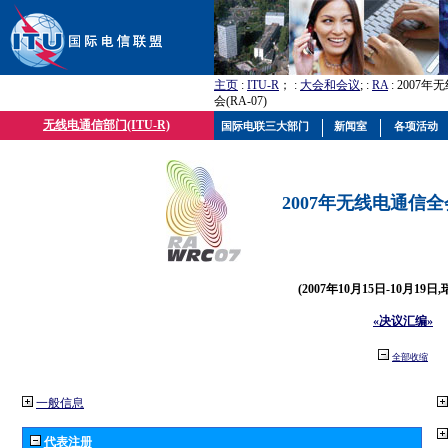
主页
:
ITU-R
； :
大会和会议
; :
RA
: 2007
会(RA-07)
无线电通信部门(ITU-R)
国际电联三大部门
新闻室
各项活动
2007年无线电通信全会(
(2007年10月15日-10月19日
«决议汇编»
全部收缩
一般信息
代表注册