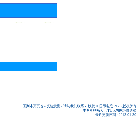
回到本页页首
-
反馈意见
-
请与我们联系
-
版权 © 国际电联 2026
版权所有
本网页联系人 :
ITU-R的网络协调员
最近更新日期 : 2013-01-30