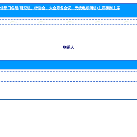
信部门各组(研究组、特委会、大会筹备会议、无线电顾问组)主席和副主席
联系人