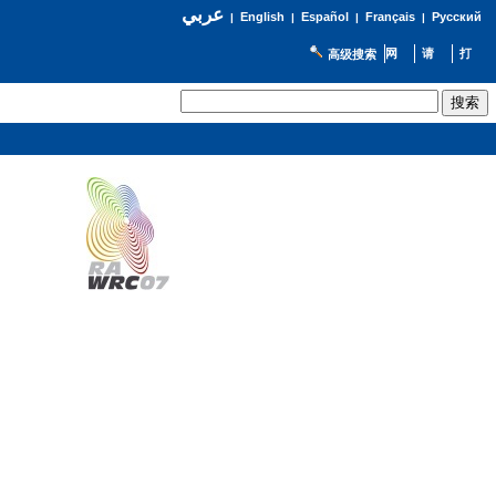
عربي
English
Español
Français
Русский
|
|
|
|
高级搜索