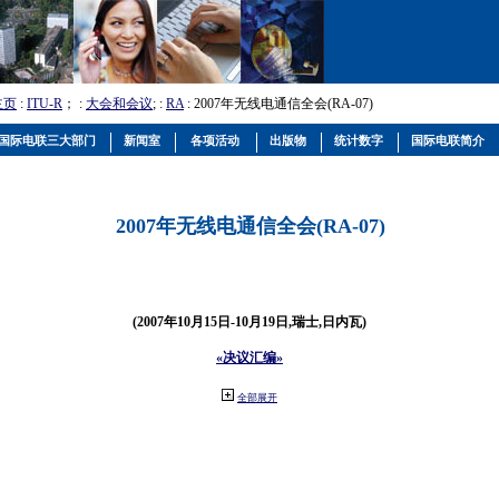
主页
:
ITU-R
； :
大会和会议
; :
RA
: 2007年无线电通信全会(RA-07)
国际电联三大部门
新闻室
各项活动
出版物
统计数字
国际电联简介
2007年无线电通信全会(RA-07)
(2007年10月15日-10月19日,瑞士,日内瓦)
«决议汇编»
全部展开