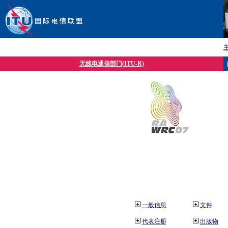
无线电通信部门(ITU-R)
一般信息
文件
代表注册
出版物