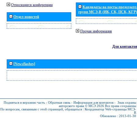
Относящиеся конференции
Кандидаты на посты председател
групп МСЭ-R (ИК, СК, ПСК, КГР)
Отдел новостей
Прочая информация
Для контакто
[Newsflashes]
Подняться в верхнюю часть
-
Обратная связь
-
Информация для контактов
-
Знак охраны
авторского права © МСЭ 2026
Все права сохранены
По вопросам, связанным с этой страницей, обращаться :
Координатор Web-страницы МСЭ-
R
Обновлено : 2013-01-30