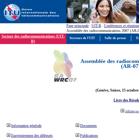
Page principale
:
UIT-R
:
Conférences et réunion
Assemblée des radiocommunications 2007 (AR-
Secteur des radiocommunications (UIT-
Secteurs de l'UIT
Salle de presse
E
R)
Assemblée des radiocom
(AR-07
(Genève, Suisse, 15 octobre
Livre des Résol
Afficher to
Information générale
Documents
Enregistrement des délégués
Publications