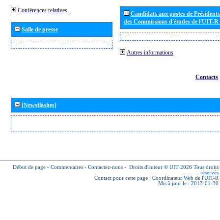
Conférences relatives
Candidats aux postes de Présidents 
des Commissions d'études de l'UIT-R
Salle de presse
Autres informations
Contacts
[Newsflashes]
Début de page
-
Commentaires
-
Contactez-nous
-
Droits d'auteur © UIT 2026
Tous droits
réservés
Contact pour cette page :
Coordinateur Web de l'UIT-R
Mis à jour le : 2013-01-30