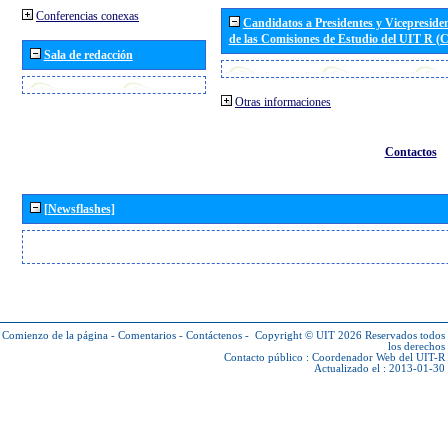
Conferencias conexas
Candidatos a Presidentes y Vicepreside
de las Comisiones de Estudio del UIT R 
Sala de redacción
Otras informaciones
Contactos
[Newsflashes]
Comienzo de la página
-
Comentarios
-
Contáctenos
-
Copyright © UIT 2026
Reservados todos
los derechos
Contacto público :
Coordenador Web del UIT-R
Actualizado el : 2013-01-30