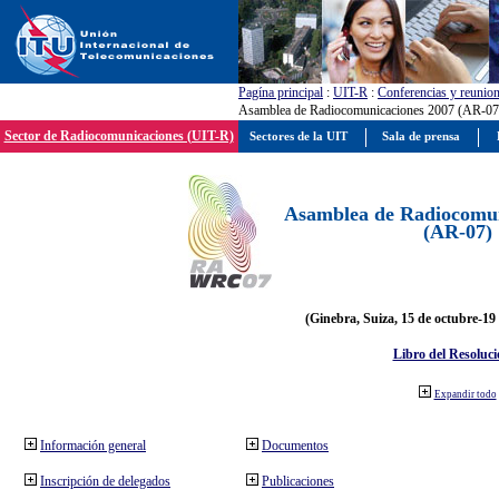
Pagína principal
:
UIT-R
:
Conferencias y reunio
Asamblea de Radiocomunicaciones 2007 (AR-07
Sector de Radiocomunicaciones (UIT-R)
Sectores de la UIT
Sala de prensa
Asamblea de Radiocomun
(AR-07)
(Ginebra, Suiza, 15 de octubre-19
Libro del Resoluci
Expandir todo
Información general
Documentos
Inscripción de delegados
Publicaciones