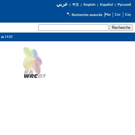
عربي
English
Español
Русский
|
中文
|
|
|
Recherche avancée
 de l'UIT