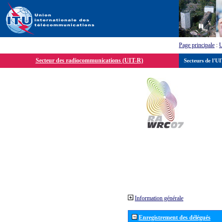
Page principale
:
Secteur des radiocommunications (UIT-R)
Secteurs de l'U
Information générale
Enregistrement des délégués