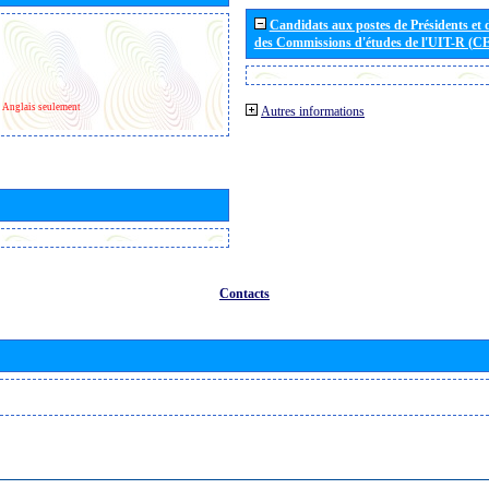
Candidats aux postes de Présidents et 
des Commissions d'études de l'UIT-R (C
Anglais seulement
Autres informations
Contacts