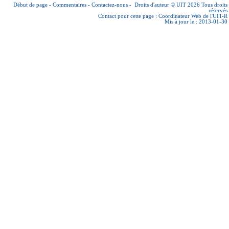
Début de page
-
Commentaires
-
Contactez-nous
-
Droits d'auteur © UIT 2026
Tous droits
réservés
Contact pour cette page :
Coordinateur Web de l'UIT-R
Mis à jour le : 2013-01-30