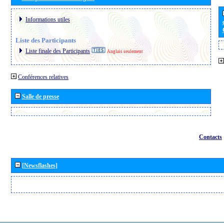
Informations utiles
Liste des Participants
Liste finale des Participants
Anglais seulement
Conférences relatives
Salle de presse
Contacts
[Newsflashes]