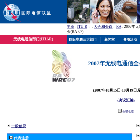
主页
:
ITU-R
； :
大会和会议
; :
RA
: 2007
会(RA-07)
无线电通信部门(ITU-R)
国际电联三大部门
新闻室
各项活动
2007年无线电通信全会(
(2007年10月15日-10月19日
«决议汇编»
全部收缩
一般信息
代表注册