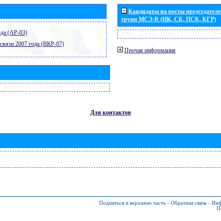
Кандидаты на посты председателей
групп МСЭ-R (ИК, СК, ПСК, КГР)
да (АР-03)
связи 2007 года (ВКР-07)
Прочая информация
Для контактов
Подняться в верхнюю часть
-
Обратная связь
-
Инф
П