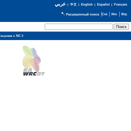
عربي
English
Español
Français
|
中文
|
|
|
Расширенный поиск
ведения о МСЭ