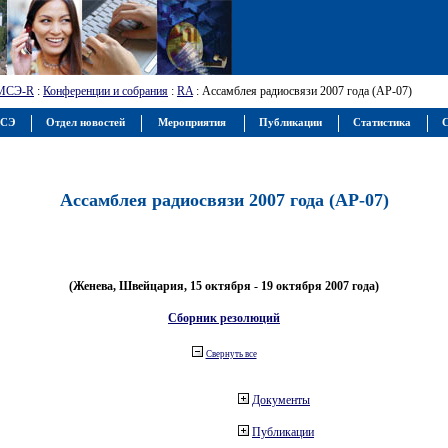
МСЭ-R
:
Конференции и собрания
:
RA
: Ассамблея радиосвязи 2007 года (АР-07)
МСЭ
Отдел новостей
Мероприятия
Публикации
Статистика
С
Ассамблея радиосвязи 2007 года (АР-07)
(Женева, Швейцария, 15 октября - 19 октября 2007 года)
Сборник резолюций
Свернуть все
Документы
Публикации