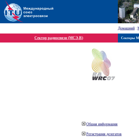
Домашний
:
Сектор радиосвязи (МСЭ-R)
Секторы 
Общая информация
Регистрация делегатов