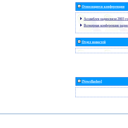
Относящиеся конференции
Ассамблея радиосвязи 2003 го
Всемирная конференция радио
Отдел новостей
[Newsflashes]