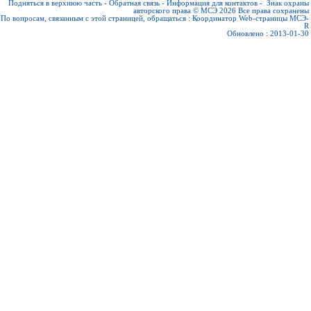
Подняться в верхнюю часть
-
Обратная связь
-
Информация для контактов
-
Знак охраны
авторского права © МСЭ 2026
Все права сохранены
По вопросам, связанным с этой страницей, обращаться :
Координатор Web-страницы МСЭ-
R
Обновлено : 2013-01-30