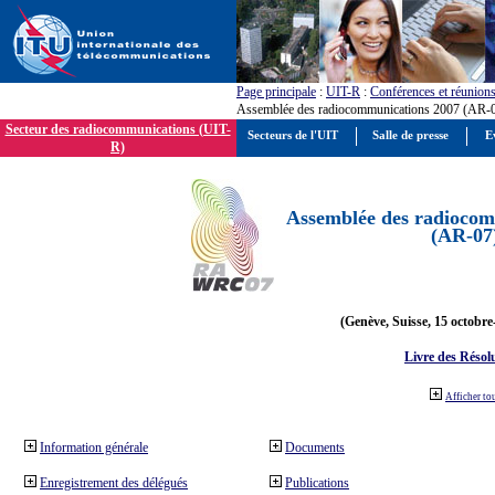
Page principale
:
UIT-R
:
Conférences et réunion
Assemblée des radiocommunications 2007 (AR-
Secteur des radiocommunications (UIT-
Secteurs de l'UIT
Salle de presse
E
R)
Assemblée des radiocom
(AR-07
(Genève, Suisse, 15 octobre
Livre des Résol
Afficher to
Information générale
Documents
Enregistrement des délégués
Publications