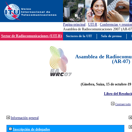
Pagína principal
:
UIT-R
:
Conferencias y reunio
Asamblea de Radiocomunicaciones 2007 (AR-07
Sector de Radiocomunicaciones (UIT-R)
Sectores de la UIT
Sala de prensa
Asamblea de Radiocomun
(AR-07)
(Ginebra, Suiza, 15 de octubre-19
Libro del Resoluci
Contraer todo
Información general
Inscripción de delegados