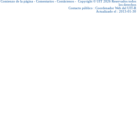
Comienzo de la página
-
Comentarios
-
Contáctenos
-
Copyright © UIT 2026
Reservados todos
los derechos
Contacto público :
Coordenador Web del UIT-R
Actualizado el : 2013-01-30