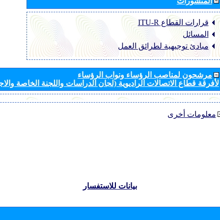
المنشورات
قرارات القطاع ‏ITU-R
المسائل
مبادئ توجيهية لطرائق العمل
مرشحون لمناصب الرؤساء ونواب الرؤساء
لأفرقة قطاع الاتصالات الراديوية (لجان الدراسات واللجنة الخاصة والا
معلومات أخرى
بيانات للاستفسار