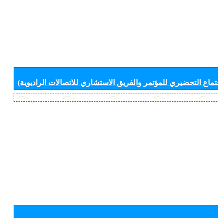
جتماع التحضيري للمؤتمر والفريق الاستشاري للاتصالات الراديوية)