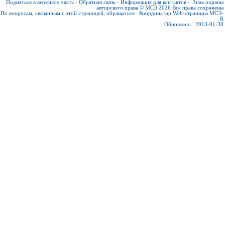
Подняться в верхнюю часть
-
Обратная связь
-
Информация для контактов
-
Знак охраны
авторского права © МСЭ 2026
Все права сохранены
По вопросам, связанным с этой страницей, обращаться :
Координатор Web-страницы МСЭ-
R
Обновлено : 2013-01-30