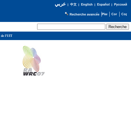
عربي
English
Español
Русский
|
中文
|
|
|
Recherche avancée
 de l'UIT