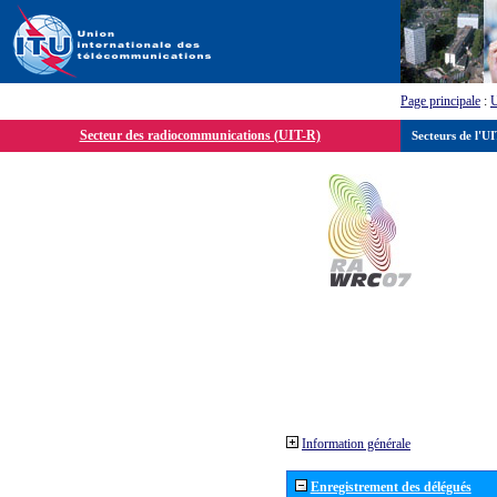
Page principale
:
Secteur des radiocommunications (UIT-R)
Secteurs de l'U
Information générale
Enregistrement des délégués