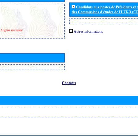
Candidats aux postes de Présidents et 
des Commissions d'études de l'UIT-R (C
Anglais seulement
Autres informations
Contacts