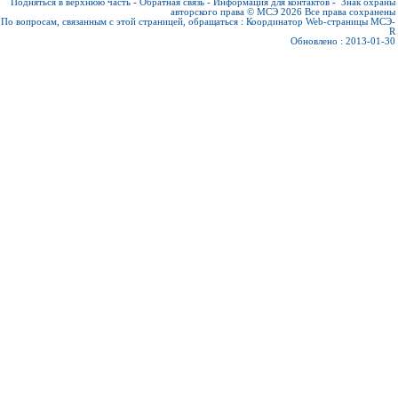
Подняться в верхнюю часть
-
Обратная связь
-
Информация для контактов
-
Знак охраны
авторского права © МСЭ 2026
Все права сохранены
По вопросам, связанным с этой страницей, обращаться :
Координатор Web-страницы МСЭ-
R
Обновлено : 2013-01-30