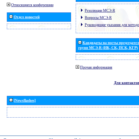
Относящиеся конференции
Резолюции МСЭ-R
Отдел новостей
Вопросы МСЭ-R
Руководящие указания для метод
Кандидаты на посты председател
групп МСЭ-R (ИК, СК, ПСК, КГР)
Прочая информация
Для контакто
[Newsflashes]