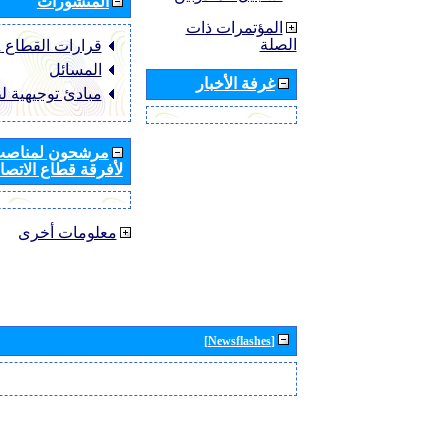
المنشورات
المؤتمرات ذات
الصلة
قرارات القطاع ‏ITU-R
المسائل
غرفة الأخبار
مبادئ توجيهية ل
مرشحون لمناصب 
لأفرقة قطاع الاتصال
معلومات أخرى
[Newsflashes]