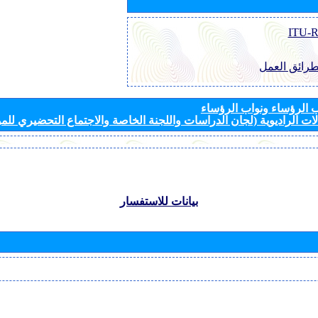
طرائق العمل
الرؤساء ونواب الرؤساء
ات الراديوية (لجان الدراسات واللجنة الخاصة والاجتماع التحضيري للمؤ
بيانات للاستفسار