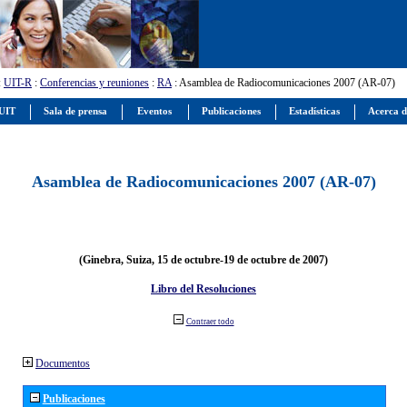
:
UIT-R
:
Conferencias y reuniones
:
RA
: Asamblea de Radiocomunicaciones 2007 (AR-07)
 UIT
Sala de prensa
Eventos
Publicaciones
Estadísticas
Acerca d
Asamblea de Radiocomunicaciones 2007 (AR-07)
(Ginebra, Suiza, 15 de octubre-19 de octubre de 2007)
Libro del Resoluciones
Contraer todo
Documentos
Publicaciones