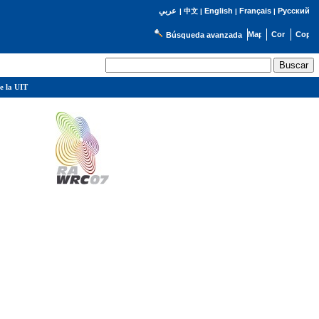
English
Français
Русский
عربي
|
中文
|
|
|
Búsqueda avanzada
e la UIT