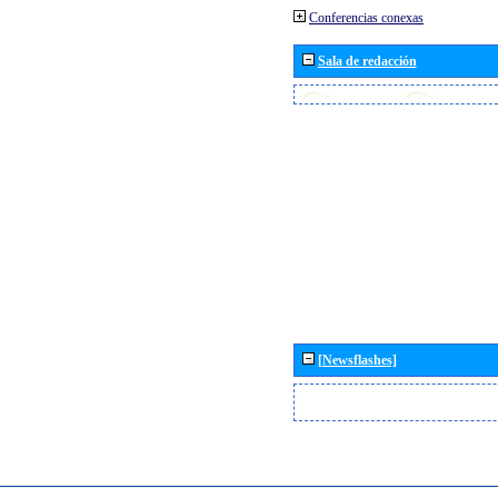
Conferencias conexas
Sala de redacción
[Newsflashes]