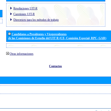
Resoluciones UIT-R
Cuestiones UIT-R
Directrices para los métodos de trabajo
Candidatos a Presidentes y Vicepresidentes
de las Comisiones de Estudio del UIT R (CE, Comisión Especial, RPC, GAR)
Otras informaciones
Contactos