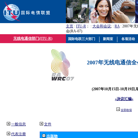
主页
:
ITU-R
； :
大会和会议
; :
RA
: 2007
会(RA-07)
无线电通信部门(ITU-R)
国际电联三大部门
新闻室
各项活动
2007年无线电通信全会(
(2007年10月15日-10月19日
«决议汇编»
全部收缩
一般信息
文件
代表注册
出版物