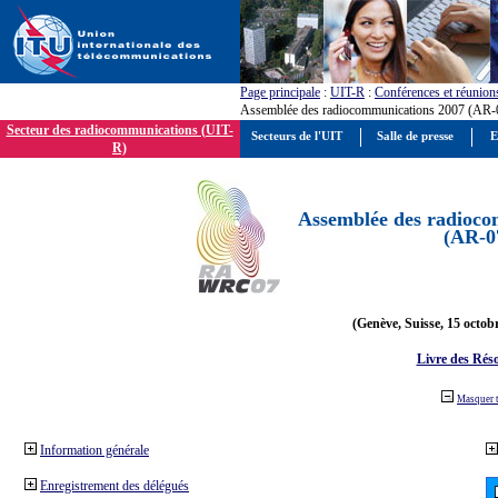
Page principale
:
UIT-R
:
Conférences et réunion
Assemblée des radiocommunications 2007 (AR-
Secteur des radiocommunications (UIT-
Secteurs de l'UIT
Salle de presse
E
R)
Assemblée des radioco
(AR-0
(Genève, Suisse, 15 octob
Livre des Réso
Masquer 
Information générale
Enregistrement des délégués