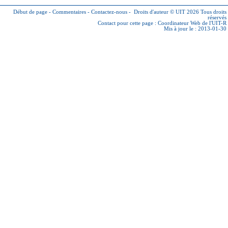
Début de page
-
Commentaires
-
Contactez-nous
-
Droits d'auteur © UIT 2026
Tous droits
réservés
Contact pour cette page :
Coordinateur Web de l'UIT-R
Mis à jour le : 2013-01-30