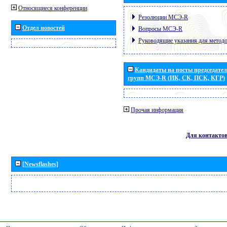
Относящиеся конференции
Резолюции МСЭ-R
Отдел новостей
Вопросы МСЭ-R
Руководящие указания для метод
Кандидаты на посты председател
групп МСЭ-R (ИК, СК, ПСК, КГР)
Прочая информация
Для контакто
[Newsflashes]