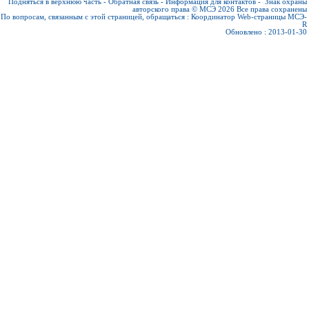
Подняться в верхнюю часть
-
Обратная связь
-
Информация для контактов
-
Знак охраны
авторского права © МСЭ 2026
Все права сохранены
По вопросам, связанным с этой страницей, обращаться :
Координатор Web-страницы МСЭ-
R
Обновлено : 2013-01-30