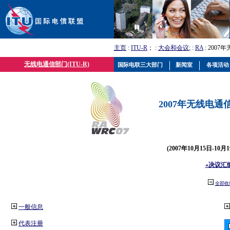
主页
:
ITU-R
； :
大会和会议
; :
RA
: 2007
无线电通信部门(ITU-R)
国际电联三大部门
新闻室
各项活动
2007年无线电通信
(2007年10月15日-10
«决议汇
全部收
一般信息
代表注册