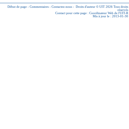
Début de page
-
Commentaires
-
Contactez-nous
-
Droits d'auteur © UIT 2026
Tous droits
réservés
Contact pour cette page :
Coordinateur Web de l'UIT-R
Mis à jour le : 2013-01-30