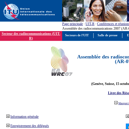
Page principale
:
UIT-R
:
Conférences et réunion
Assemblée des radiocommunications 2007 (AR-
Secteur des radiocommunications (UIT-
Secteurs de l'UIT
Salle de presse
E
R)
Assemblée des radioco
(AR-0
(Genève, Suisse, 15 octob
Livre des Réso
Masquer 
Information générale
Enregistrement des délégués