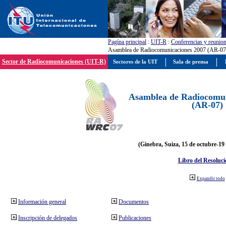
Pagína principal
:
UIT-R
:
Conferencias y reunio
Asamblea de Radiocomunicaciones 2007 (AR-07
Sector de Radiocomunicaciones (UIT-R)
Sectores de la UIT
Sala de prensa
Asamblea de Radiocomun
(AR-07)
(Ginebra, Suiza, 15 de octubre-19
Libro del Resoluci
Expandir todo
Información general
Documentos
Inscripción de delegados
Publicaciones