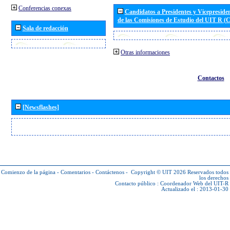
Conferencias conexas
Candidatos a Presidentes y Vicepreside
de las Comisiones de Estudio del UIT R 
Sala de redacción
Otras informaciones
Contactos
[Newsflashes]
Comienzo de la página
-
Comentarios
-
Contáctenos
-
Copyright © UIT 2026
Reservados todos
los derechos
Contacto público :
Coordenador Web del UIT-R
Actualizado el : 2013-01-30