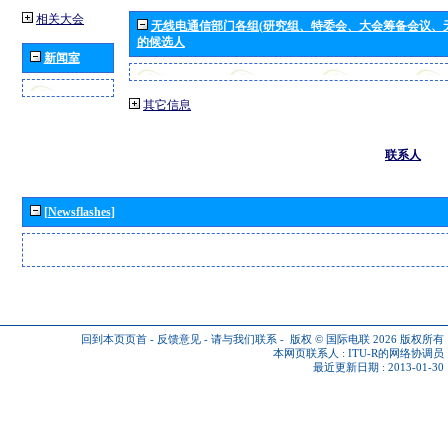
相关大会
无线电通信部门各组(研究组、特委会、大会筹备会议、
的候选人
新闻室
其它信息
联系人
[Newsflashes]
回到本页页首
-
反馈意见
-
请与我们联系
-
版权 © 国际电联 2026
版权所有
本网页联系人 :
ITU-R的网络协调员
最近更新日期 : 2013-01-30