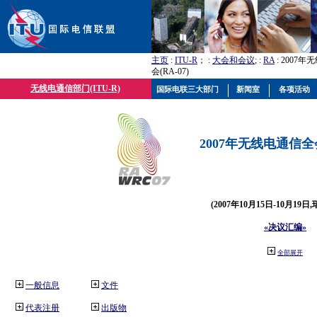
主页
:
ITU-R
； :
大会和会议
; :
RA
: 2007
会(RA-07)
无线电通信部门(ITU-R)
国际电联三大部门
新闻室
各项活动
2007年无线电通信全会(
(2007年10月15日-10月19日
«决议汇编»
全部展开
一般信息
文件
代表注册
出版物