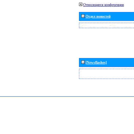
Относящиеся конференции
Отдел новостей
[Newsflashes]