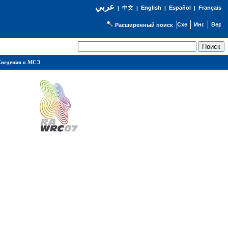
عربي
English
Español
Français
|
中文
|
|
|
Расширенный поиск
ведения о МСЭ