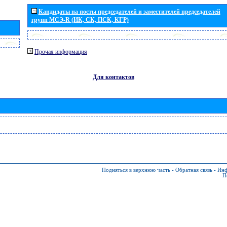
Кандидаты на посты председателей и заместителей председателей
групп МСЭ-R (ИК, СК, ПСК, КГР)
Прочая информация
Для контактов
Подняться в верхнюю часть
-
Обратная связь
-
Инф
П