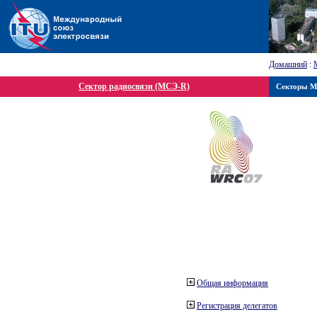
Домашний
:
Сектор радиосвязи (МСЭ-R)
Секторы 
Общая информация
Регистрация делегатов