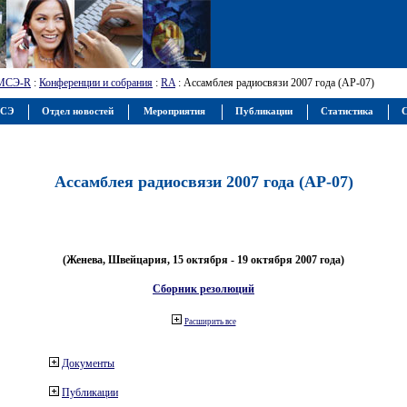
МСЭ-R
:
Конференции и собрания
:
RA
: Ассамблея радиосвязи 2007 года (АР-07)
МСЭ
Отдел новостей
Мероприятия
Публикации
Статистика
С
Ассамблея радиосвязи 2007 года (АР-07)
(Женева, Швейцария, 15 октября - 19 октября 2007 года)
Сборник резолюций
Расширить все
Документы
Публикации