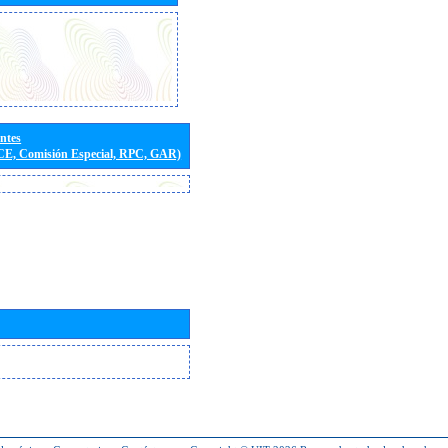
entes
(CE, Comisión Especial, RPC, GAR)