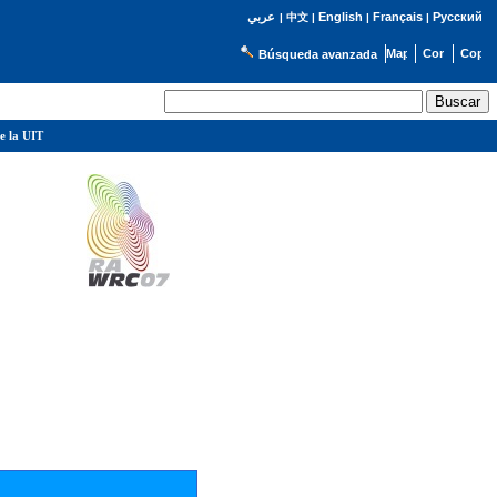
English
Français
Русский
عربي
|
中文
|
|
|
Búsqueda avanzada
e la UIT