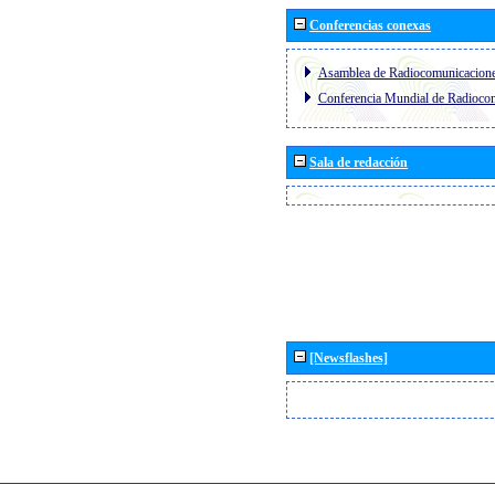
Conferencias conexas
Asamblea de Radiocomunicacion
Conferencia Mundial de Radioc
Sala de redacción
[Newsflashes]