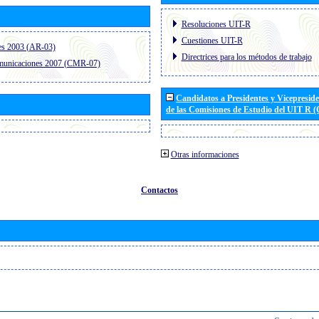
Resoluciones UIT-R
Cuestiones UIT-R
es 2003 (AR-03)
Directrices para los métodos de trabajo
omunicaciones 2007 (CMR-07)
Candidatos a Presidentes y Vicepresid
de las Comisiones de Estudio del UIT R 
Otras informaciones
Contactos