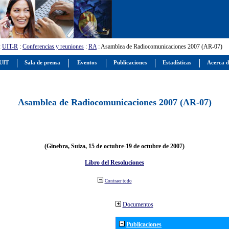
:
UIT-R
:
Conferencias y reuniones
:
RA
: Asamblea de Radiocomunicaciones 2007 (AR-07)
 UIT
Sala de prensa
Eventos
Publicaciones
Estadísticas
Acerca d
Asamblea de Radiocomunicaciones 2007 (AR-07)
(Ginebra, Suiza, 15 de octubre-19 de octubre de 2007)
Libro del Resoluciones
Contraer todo
Documentos
Publicaciones