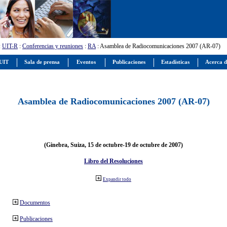
:
UIT-R
:
Conferencias y reuniones
:
RA
: Asamblea de Radiocomunicaciones 2007 (AR-07)
 UIT
Sala de prensa
Eventos
Publicaciones
Estadísticas
Acerca d
Asamblea de Radiocomunicaciones 2007 (AR-07)
(Ginebra, Suiza, 15 de octubre-19 de octubre de 2007)
Libro del Resoluciones
Expandir todo
Documentos
Publicaciones