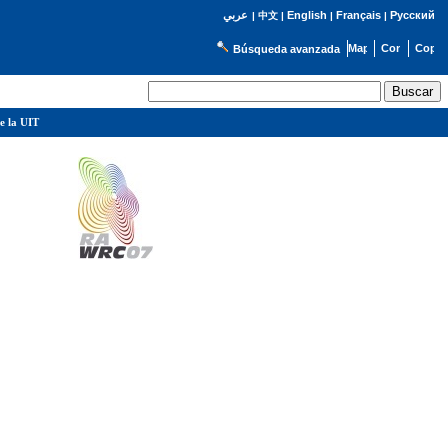
English
Français
Русский
عربي
|
中文
|
|
|
Búsqueda avanzada
e la UIT