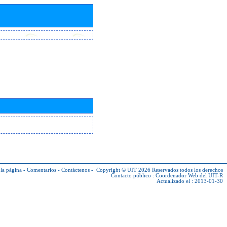
la página
-
Comentarios
-
Contáctenos
-
Copyright © UIT 2026
Reservados todos los derechos
Contacto público :
Coordenador Web del UIT-R
Actualizado el : 2013-01-30