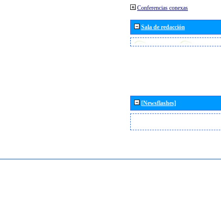
Conferencias conexas
Sala de redacción
[Newsflashes]