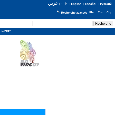
عربي
English
Español
Русский
|
中文
|
|
|
Recherche avancée
 de l'UIT