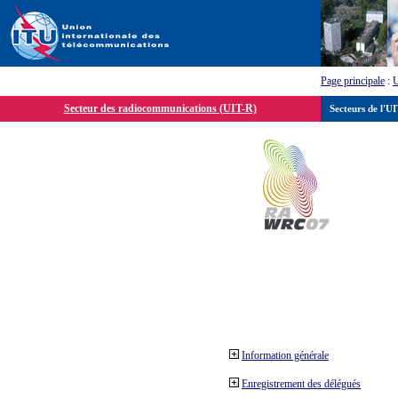
Page principale
:
Secteur des radiocommunications (UIT-R)
Secteurs de l'U
Information générale
Enregistrement des délégués