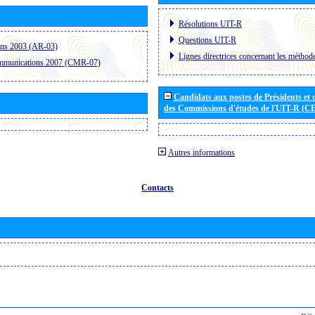
Résolutions UIT-R
Questions UIT-R
ons 2003 (AR-03)
Lignes directrices concernant les méthode
ommunications 2007 (CMR-07)
Candidats aux postes de Présidents et 
des Commissions d'études de l'UIT-R (C
Autres informations
Contacts