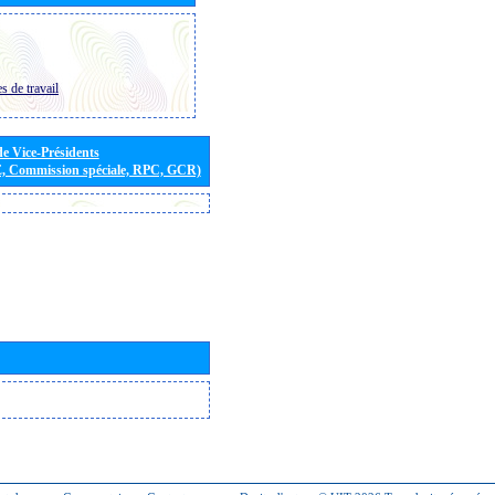
s de travail
de Vice-Présidents
E, Commission spéciale, RPC, GCR)