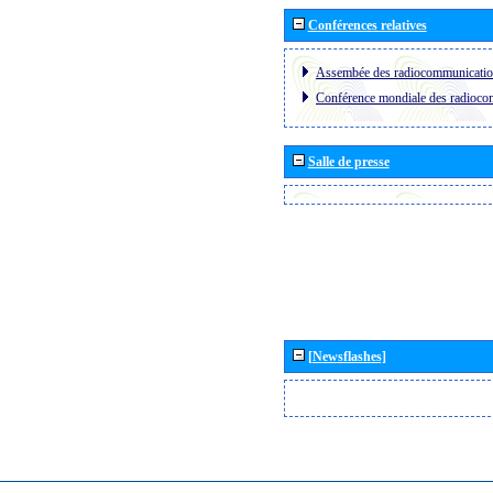
Conférences relatives
Assembée des radiocommunicati
Conférence mondiale des radioc
Salle de presse
[Newsflashes]