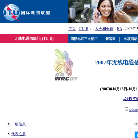
主页
:
ITU-R
； :
大会和会议
; :
RA
: 2007
无线电通信部门(ITU-R)
国际电联三大部门
新闻室
各项活动
2007年无线电通信
(2007年10月15日-10
«决议汇
全部收
一般信息
代表注册