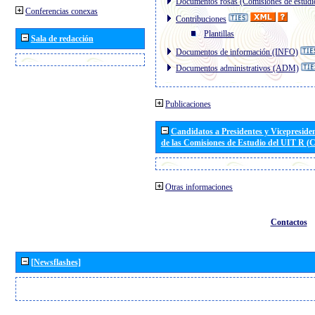
Documentos rosas (Comisiones de estudi
Conferencias conexas
Contribuciones
Plantillas
Sala de redacción
Documentos de información (INFO)
Documentos administrativos (ADM)
Publicaciones
Candidatos a Presidentes y Vicepreside
de las Comisiones de Estudio del UIT R 
Otras informaciones
Contactos
[Newsflashes]