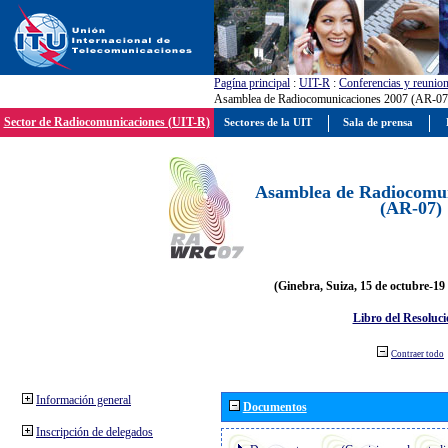
Pagína principal
:
UIT-R
:
Conferencias y reunio
Asamblea de Radiocomunicaciones 2007 (AR-07
Sector de Radiocomunicaciones (UIT-R)
Sectores de la UIT
Sala de prensa
Asamblea de Radiocomun
(AR-07)
(Ginebra, Suiza, 15 de octubre-19
Libro del Resoluci
Contraer todo
Información general
Documentos
Inscripción de delegados