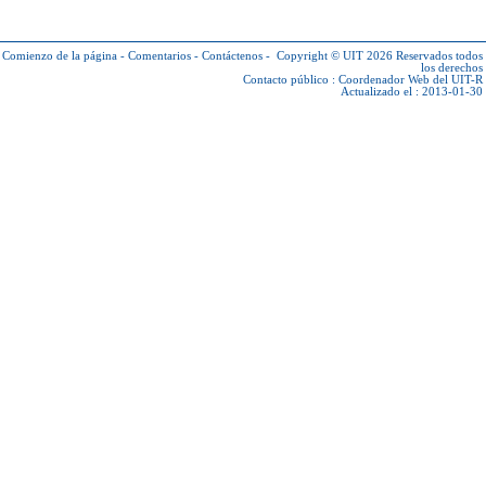
Comienzo de la página
-
Comentarios
-
Contáctenos
-
Copyright © UIT 2026
Reservados todos
los derechos
Contacto público :
Coordenador Web del UIT-R
Actualizado el : 2013-01-30