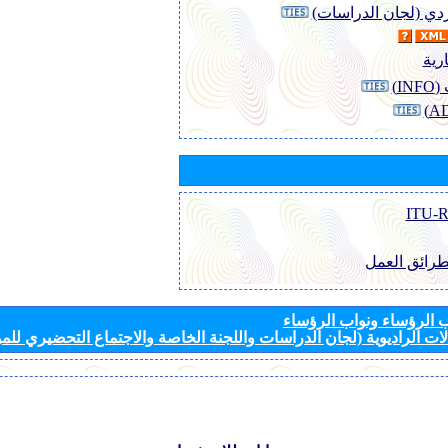
وردي (لجان الدراسات)
رية
I)
طرائق العمل
الرؤساء ونواب الرؤساء
ات الراديوية (لجان الدراسات واللجنة الخاصة والاجتماع التحضيري للمؤ