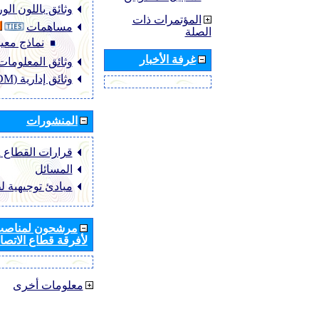
وثائق باللون ال
المؤتمرات ذات
مساهمات
الصلة
نماذج معيا
غرفة الأخبار
وثائق المعلومات (NFO
وثائق إدارية (ADM)
المنشورات
قرارات القطاع ‏ITU-R
المسائل
مبادئ توجيهية ل
مرشحون لمناصب 
لأفرقة قطاع الاتصال
معلومات أخرى