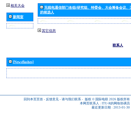
相关大会
无线电通信部门各组(研究组、特委会、大会筹备会议、
的候选人
新闻室
其它信息
联系人
[Newsflashes]
回到本页页首
-
反馈意见
-
请与我们联系
-
版权 © 国际电联 2026
版权所有
本网页联系人 :
ITU-R的网络协调员
最近更新日期 : 2013-01-30