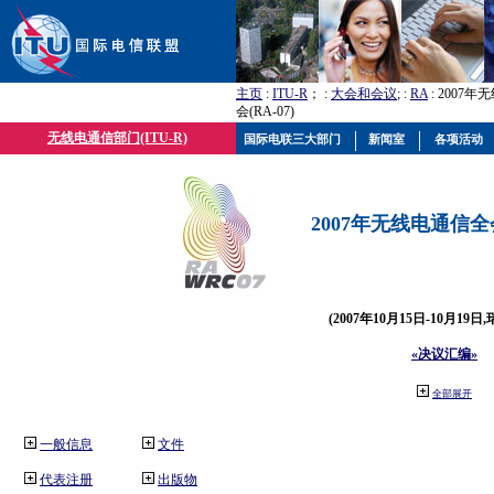
主页
:
ITU-R
； :
大会和会议
; :
RA
: 2007
会(RA-07)
无线电通信部门(ITU-R)
国际电联三大部门
新闻室
各项活动
2007年无线电通信全会(
(2007年10月15日-10月19日
«决议汇编»
全部展开
一般信息
文件
代表注册
出版物