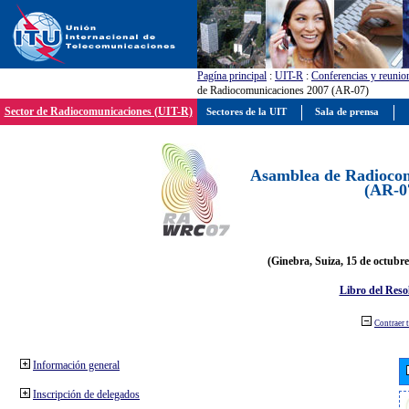
Pagína principal
:
UIT-R
:
Conferencias y reunio
de Radiocomunicaciones 2007 (AR-07)
Sector de Radiocomunicaciones (UIT-R)
Sectores de la UIT
Sala de prensa
Asamblea de Radiocom
(AR-0
(Ginebra, Suiza, 15 de octubre
Libro del Reso
Contraer 
Información general
Inscripción de delegados