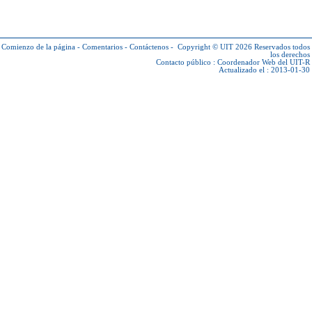
Comienzo de la página
-
Comentarios
-
Contáctenos
-
Copyright © UIT 2026
Reservados todos
los derechos
Contacto público :
Coordenador Web del UIT-R
Actualizado el : 2013-01-30