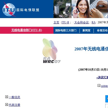
主页
:
ITU-R
； :
大会和会议
; :
RA
: 2007
无线电通信部门(ITU-R)
国际电联三大部门
新闻室
各项活动
2007年无线电通信
(2007年10月15日-10
«决议汇
全部收
一般信息
代表注册