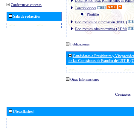
Documentos rosas (Comisiones de estudi
Conferencias conexas
Contribuciones
Plantillas
Sala de redacción
Documentos de información (INFO)
Documentos administrativos (ADM)
Publicaciones
Candidatos a Presidentes y Vicepreside
de las Comisiones de Estudio del UIT R 
Otras informaciones
Contactos
[Newsflashes]