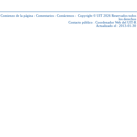
Comienzo de la página
-
Comentarios
-
Contáctenos
-
Copyright © UIT 2026
Reservados todos
los derechos
Contacto público :
Coordenador Web del UIT-R
Actualizado el : 2013-01-30