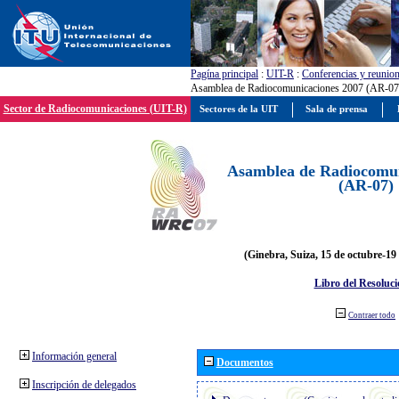
Pagína principal
:
UIT-R
:
Conferencias y reunio
Asamblea de Radiocomunicaciones 2007 (AR-07
Sector de Radiocomunicaciones (UIT-R)
Sectores de la UIT
Sala de prensa
Asamblea de Radiocomun
(AR-07)
(Ginebra, Suiza, 15 de octubre-19
Libro del Resoluci
Contraer todo
Información general
Documentos
Inscripción de delegados