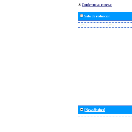
Conferencias conexas
Sala de redacción
[Newsflashes]