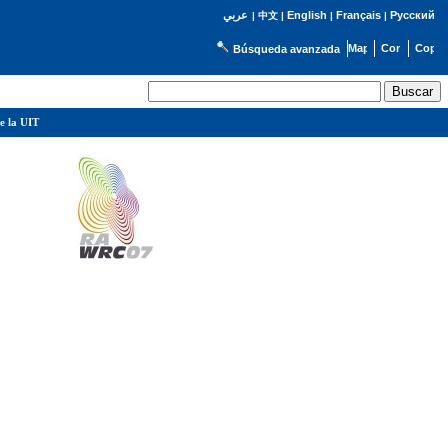
English
Français
Русский
عربي
|
中文
|
|
|
Búsqueda avanzada
e la UIT