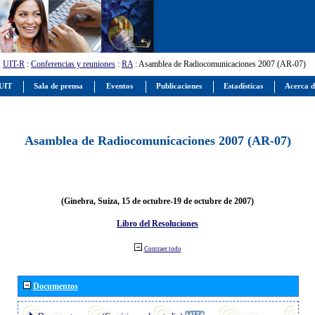
:
UIT-R
:
Conferencias y reuniones
:
RA
: Asamblea de Radiocomunicaciones 2007 (AR-07)
 UIT
Sala de prensa
Eventos
Publicaciones
Estadísticas
Acerca d
Asamblea de Radiocomunicaciones 2007 (AR-07)
(Ginebra, Suiza, 15 de octubre-19 de octubre de 2007)
Libro del Resoluciones
Contraer todo
Documentos