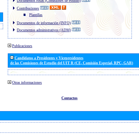
Documentos rosas (Comisiones de estudio)
Contribuciones
Plantillas
Documentos de información (INFO)
Documentos administrativos (ADM)
Publicaciones
Candidatos a Presidentes y Vicepresidentes
de las Comisiones de Estudio del UIT R (CE, Comisión Especial, RPC, GAR)
Otras informaciones
Contactos