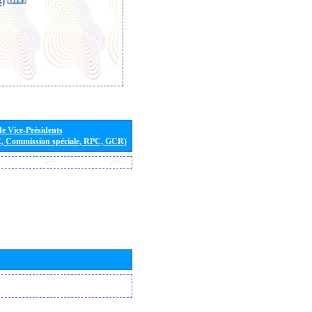
s)
de Vice-Présidents
E, Commission spéciale, RPC, GCR)