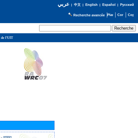
عربي
English
Español
Русский
|
中文
|
|
|
Recherche avancée
 de l'UIT