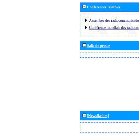
Conférences relatives
Assembée des radiocommunicati
Conférence mondiale des radioc
Salle de presse
[Newsflashes]