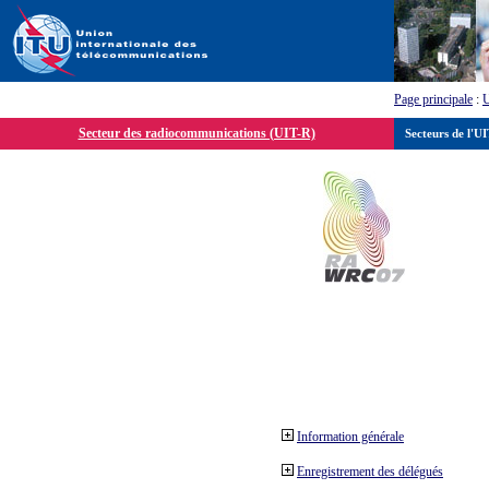
Page principale
:
Secteur des radiocommunications (UIT-R)
Secteurs de l'U
Information générale
Enregistrement des délégués