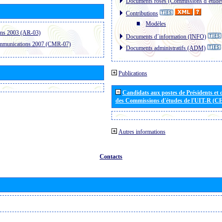
Documents roses (Commissions d´étude
Contributions
Modèles
ons 2003 (AR-03)
Documents d´information (INFO)
ommunications 2007 (CMR-07)
Documents administratifs (ADM)
Publications
Candidats aux postes de Présidents et 
des Commissions d'études de l'UIT-R (C
Autres informations
Contacts