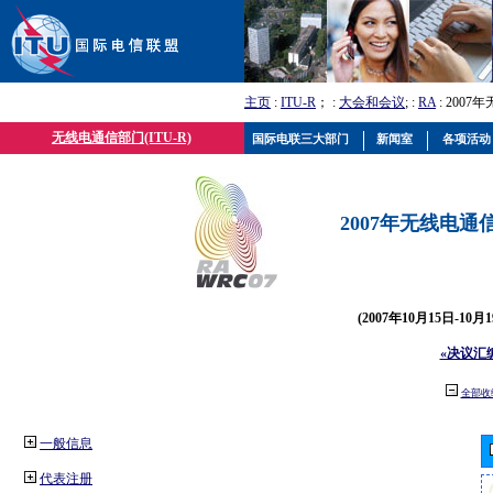
主页
:
ITU-R
； :
大会和会议
; :
RA
: 2007
无线电通信部门(ITU-R)
国际电联三大部门
新闻室
各项活动
2007年无线电通信
(2007年10月15日-10
«决议汇
全部收
一般信息
代表注册