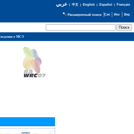
عربي
English
Español
Français
|
中文
|
|
|
Расширенный поиск
ведения о МСЭ