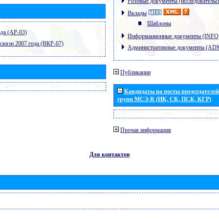
Розовые документы (исследовательс
Вклады
Шаблоны
да (АР-03)
Информационные документы (INFO
связи 2007 года (ВКР-07)
Административные документы (AD
Публикации
Кандидаты на посты председателей 
групп МСЭ-R (ИК, СК, ПСК, КГР)
Прочая информация
Для контактов