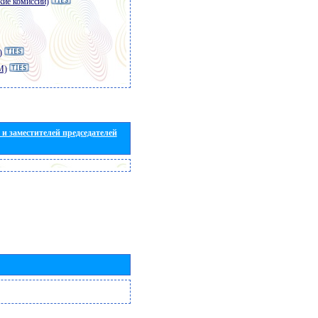
кие комиссии)
)
M)
и заместителей председателей