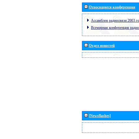
Относящиеся конференции
Ассамблея радиосвязи 2003 го
Всемирная конференция радио
Отдел новостей
[Newsflashes]