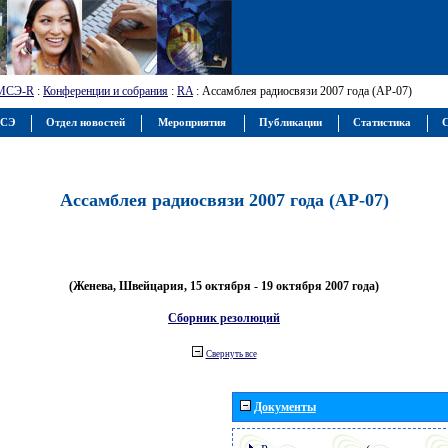
МСЭ-R
:
Конференции и собрания
:
RA
: Ассамблея радиосвязи 2007 года (АР-07)
МСЭ
Отдел новостей
Мероприятия
Публикации
Статистика
С
Ассамблея радиосвязи 2007 года (АР-07)
(Женева, Швейцария, 15 октября - 19 октября 2007 года)
Сборник резолюций
Свернуть все
Документы