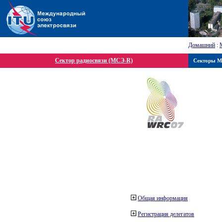
Домашний
:
Сектор радиосвязи (МСЭ-R)
Секторы 
Общая информация
Регистрация делегатов