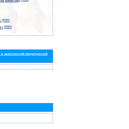
кие комиссии)
)
M)
и заместителей председателей