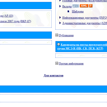
Розовые документы (исследовательс
Вклады
Шаблоны
да (АР-03)
Информационные документы (INFO
связи 2007 года (ВКР-07)
Административные документы (AD
Публикации
Кандидаты на посты председателей 
групп МСЭ-R (ИК, СК, ПСК, КГР)
Прочая информация
Для контактов