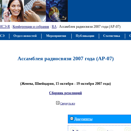
МСЭ-R
:
Конференции и собрания
:
RA
: Ассамблея радиосвязи 2007 года (АР-07)
МСЭ
Отдел новостей
Мероприятия
Публикации
Статистика
С
Ассамблея радиосвязи 2007 года (АР-07)
(Женева, Швейцария, 15 октября - 19 октября 2007 года)
Сборник резолюций
Свернуть все
Документы