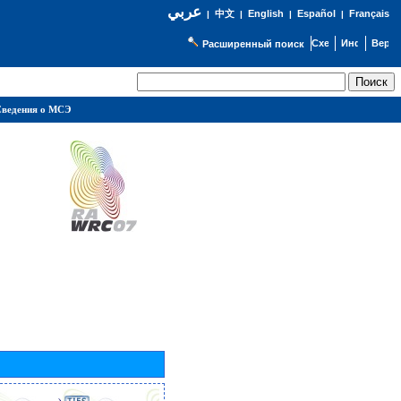
عربي
English
Español
Français
|
中文
|
|
|
Расширенный поиск
ведения о МСЭ