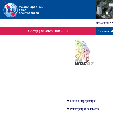
Домашний
:
Сектор радиосвязи (МСЭ-R)
Секторы 
Общая информация
Регистрация делегатов