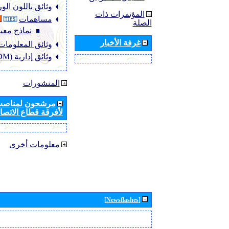
وثائق باللون ال
المؤتمرات ذات
مساهمات
الصلة
نماذج معيا
غرفة الأخبار
وثائق المعلومات (NFO
وثائق إدارية (ADM)
المنشورات
مرشحون لمناصب 
لأفرقة قطاع الاتصال
معلومات أخرى
[Newsflashes]