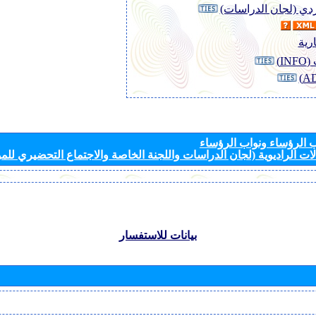
وردي (لجان الدراسات)
رية
I)
الرؤساء ونواب الرؤساء
ات الراديوية (لجان الدراسات واللجنة الخاصة والاجتماع التحضيري للمؤ
بيانات للاستفسار