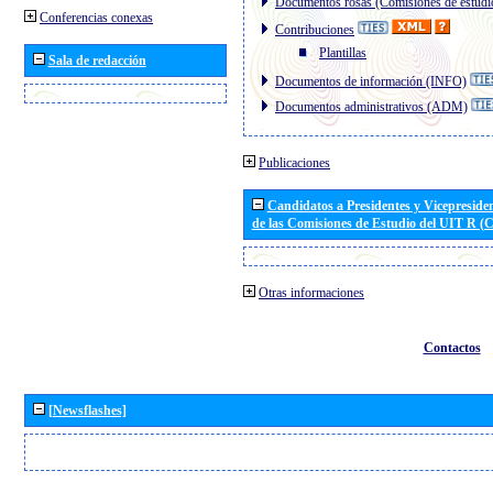
Documentos rosas (Comisiones de estudi
Conferencias conexas
Contribuciones
Plantillas
Sala de redacción
Documentos de información (INFO)
Documentos administrativos (ADM)
Publicaciones
Candidatos a Presidentes y Vicepreside
de las Comisiones de Estudio del UIT R 
Otras informaciones
Contactos
[Newsflashes]