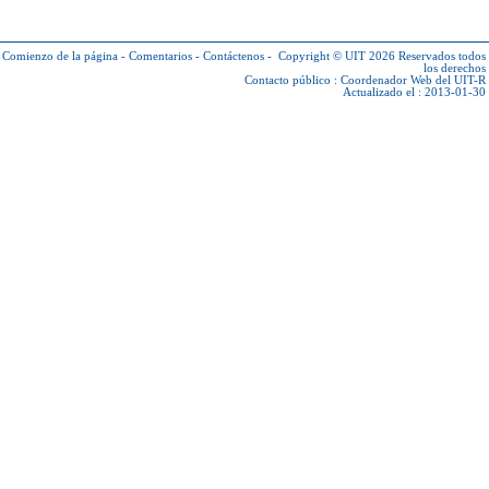
Comienzo de la página
-
Comentarios
-
Contáctenos
-
Copyright © UIT 2026
Reservados todos
los derechos
Contacto público :
Coordenador Web del UIT-R
Actualizado el : 2013-01-30