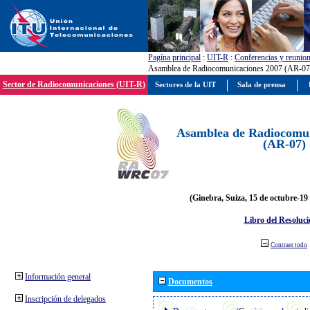
Pagína principal
:
UIT-R
:
Conferencias y reunio
Asamblea de Radiocomunicaciones 2007 (AR-07
Sector de Radiocomunicaciones (UIT-R)
Sectores de la UIT
Sala de prensa
Asamblea de Radiocomun
(AR-07)
(Ginebra, Suiza, 15 de octubre-19
Libro del Resoluci
Contraer todo
Información general
Documentos
Inscripción de delegados