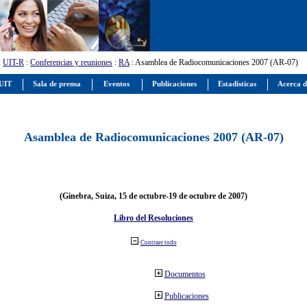
:
UIT-R
:
Conferencias y reuniones
:
RA
: Asamblea de Radiocomunicaciones 2007 (AR-07)
 UIT
Sala de prensa
Eventos
Publicaciones
Estadísticas
Acerca d
Asamblea de Radiocomunicaciones 2007 (AR-07)
(Ginebra, Suiza, 15 de octubre-19 de octubre de 2007)
Libro del Resoluciones
Contraer todo
Documentos
Publicaciones