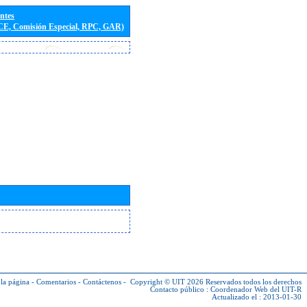
entes
(CE, Comisión Especial, RPC, GAR)
la página
-
Comentarios
-
Contáctenos
-
Copyright © UIT 2026
Reservados todos los derechos
Contacto público :
Coordenador Web del UIT-R
Actualizado el : 2013-01-30