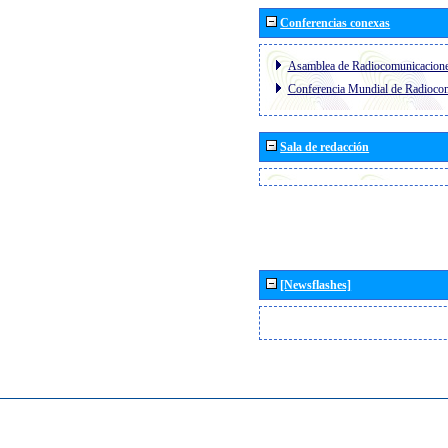
Conferencias conexas
Asamblea de Radiocomunicacion
Conferencia Mundial de Radioc
Sala de redacción
[Newsflashes]