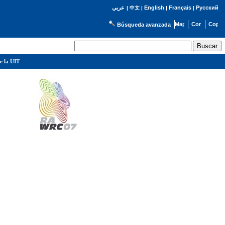
English
Français
Русский
عربي
|
中文
|
|
|
Búsqueda avanzada
e la UIT