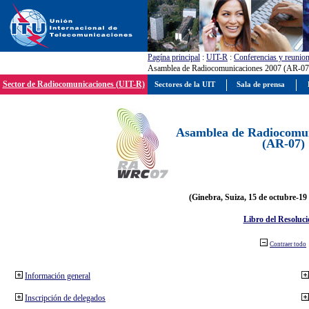
Pagína principal
:
UIT-R
:
Conferencias y reunio
Asamblea de Radiocomunicaciones 2007 (AR-07
Sector de Radiocomunicaciones (UIT-R)
Sectores de la UIT
Sala de prensa
Asamblea de Radiocomun
(AR-07)
(Ginebra, Suiza, 15 de octubre-19
Libro del Resoluci
Contraer todo
Información general
Inscripción de delegados