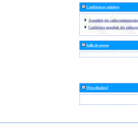
Conférences relatives
Assembée des radiocommunicati
Conférence mondiale des radioc
Salle de presse
[Newsflashes]