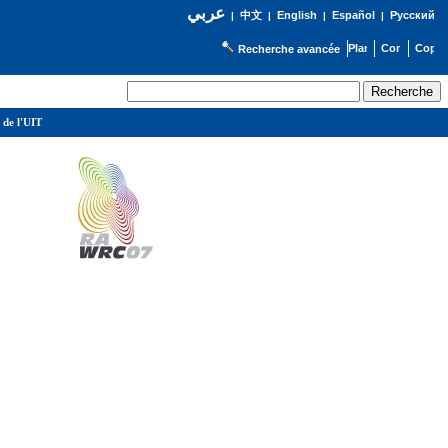
عربي
English
Español
Русский
|
中文
|
|
|
Recherche avancée
 de l'UIT