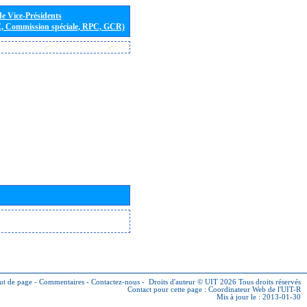
de Vice-Présidents
E, Commission spéciale, RPC, GCR)
ut de page
-
Commentaires
-
Contactez-nous
-
Droits d'auteur © UIT 2026
Tous droits réservés
Contact pour cette page :
Coordinateur Web de l'UIT-R
Mis à jour le : 2013-01-30