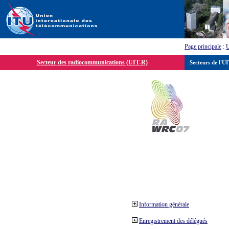
Page principale
:
Secteur des radiocommunications (UIT-R)
Secteurs de l'U
Information générale
Enregistrement des délégués